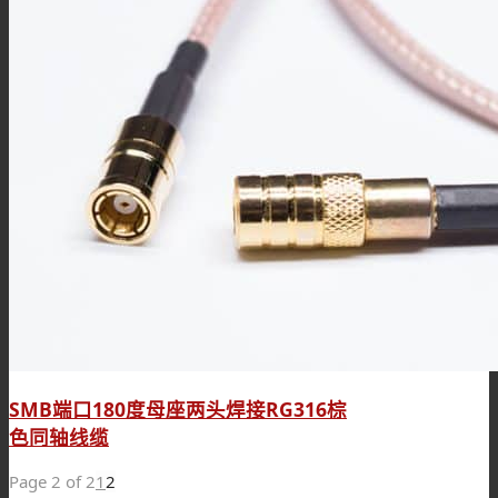
SMB端口180度母座两头焊接RG316棕
色同轴线缆
Page 2 of 2
1
2