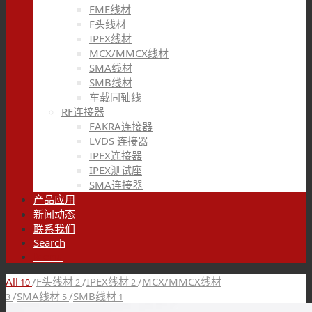
FME线材
F头线材
IPEX线材
MCX/MMCX线材
SMA线材
SMB线材
车载同轴线
RF连接器
FAKRA连接器
LVDS 连接器
IPEX连接器
IPEX测试座
SMA连接器
产品应用
新闻动态
联系我们
Search
Menu
All
/
F头线材
/
IPEX线材
/
MCX/MMCX线材
10
2
2
/
SMA线材
/
SMB线材
3
5
1