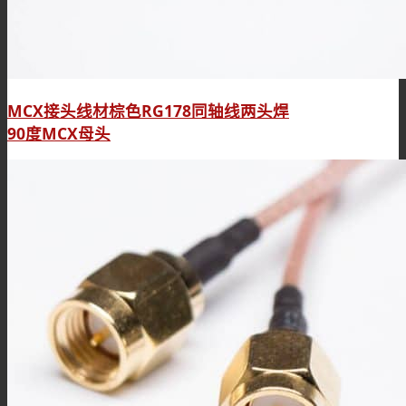
MCX接头线材棕色RG178同轴线两头焊
90度MCX母头