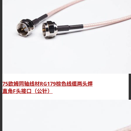
75欧姆同轴线材RG179棕色线缆两头焊
直角F头接口（公针）