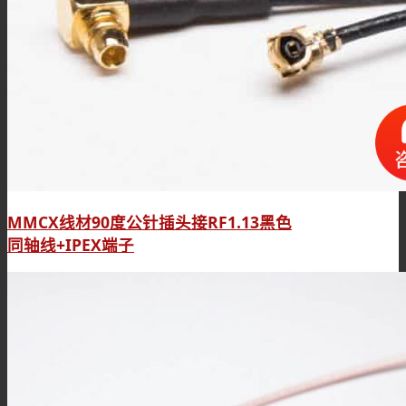
MMCX线材90度公针插头接RF1.13黑色
同轴线+IPEX端子