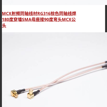
MCX射频同轴线材RG316棕色同轴线焊
180度穿墙SMA母座接90度弯头MCX公
头