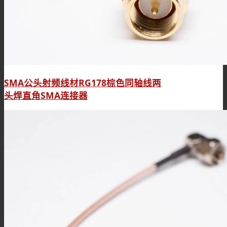
SMA公头射频线材RG178棕色同轴线两
头焊直角SMA连接器