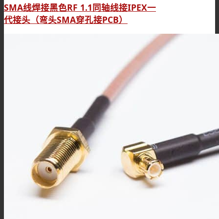
SMA线焊接黑色RF 1.1同轴线接IPEX一
代接头（弯头SMA穿孔接PCB）