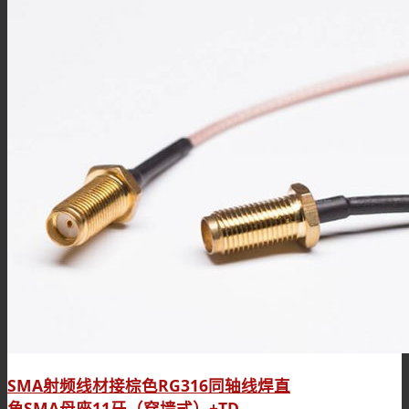
SMA射频线材接棕色RG316同轴线焊直
角SMA母座11牙（穿墙式）+TD