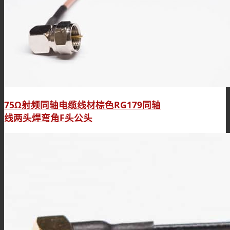
75Ω射频同轴电缆线材棕色RG179同轴
线两头焊弯角F头公头