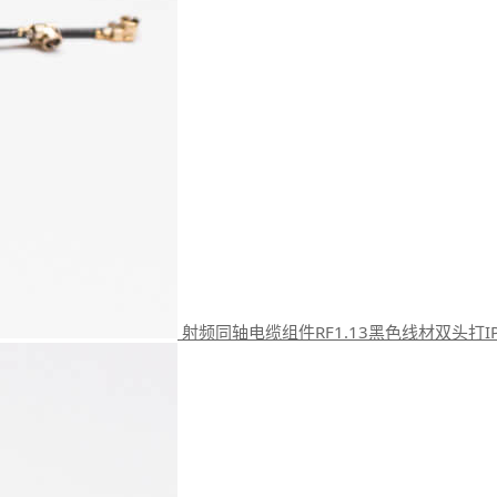
射频同轴电缆组件RF1.13黑色线材双头打I