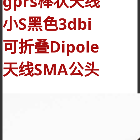
gprs棒状天线
小S黑色3dbi
可折叠Dipole
天线SMA公头