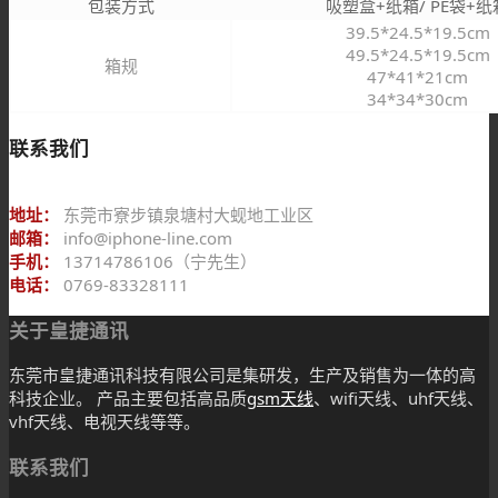
包装方式
吸塑盒+纸箱/ PE袋+纸
39.5*24.5*19.5cm
49.5*24.5*19.5cm
箱规
47*41*21cm
34*34*30cm
联系我们
地址：
东莞市寮步镇泉塘村大蚬地工业区
邮箱：
info@iphone-line.com
手机：
13714786106（宁先生）
电话：
0769-83328111
关于皇捷通讯
东莞市皇捷通讯科技有限公司是集研发，生产及销售为一体的高
科技企业。 产品主要包括高品质
gsm天线
、wifi天线、uhf天线、
vhf天线、电视天线等等。
联系我们