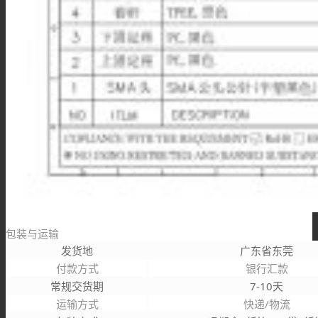
包装与运输
发货地
广东省东莞
付款方式
银行汇款
常规交货期
7-10天
运输方式
快递/物流