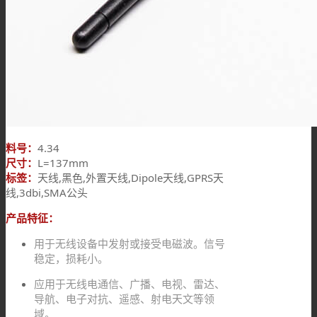
料号：
4.34
尺寸：
L=137mm
标签：
天线,黑色,外置天线,Dipole天线,GPRS天
线,3dbi,SMA公头
产品特征：
用于无线设备中发射或接受电磁波。信号
稳定，损耗小。
应用于无线电通信、广播、电视、雷达、
导航、电子对抗、遥感、射电天文等领
域。