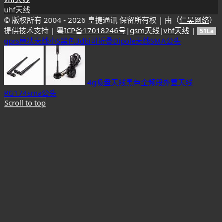
uhf天线
© 版权所有 2004 -
2026 皇捷通讯 保留所有权 | 由（
仁昊网络
）
提供技术支持 |
粤ICP备17018246号
|
gsm天线
|
vhf天线
|
51La
gprs棒状天线小S黑色3dbi可折叠Dipole天线SMA公头
4g吸盘天线黑色全频段外置天线
RG174sma公头
Scroll to top