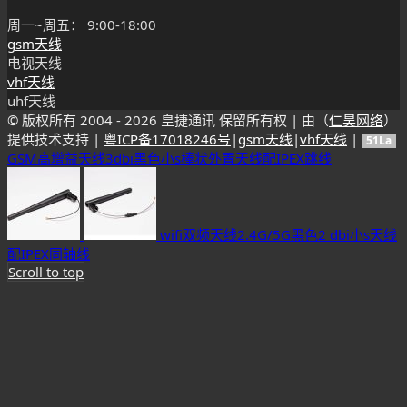
周一~周五： 9:00-18:00
gsm天线
电视天线
vhf天线
uhf天线
© 版权所有 2004 -
2026 皇捷通讯 保留所有权 | 由（
仁昊网络
）
提供技术支持 |
粤ICP备17018246号
|
gsm天线
|
vhf天线
|
51La
GSM高增益天线3dbi黑色小s棒状外置天线配IPEX跳线
wifi双频天线2.4G/5G黑色2 dbi小s天线
配IPEX同轴线
Scroll to top