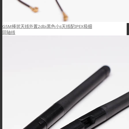
GSM棒状天线外置2dbi黑色小s天线配IPEX极细
同轴线