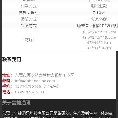
付款方式
银行汇款
常规交货期
7-10天
运输方式
快递/物流
包装方式
吸塑盒+纸箱/ PE袋+纸
39.5*24.5*19.5cm
49.5*24.5*19.5cm
箱规
47*41*21cm
34*34*30cm
联系我们
地址：
东莞市寮步镇泉塘村大蚬地工业区
邮箱：
info@iphone-line.com
手机：
13714786106（宁先生）
电话：
0769-83328111
关于皇捷通讯
东莞市皇捷通讯科技有限公司是集研发，生产及销售为一体的高