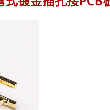
弯式镀金插孔接PCB