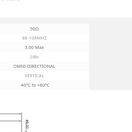
50Ω
88-108MHZ
3.00 Max
2dbi
OMNI-DIRECTIONAL
VERTICAL
-40°C to +60°C