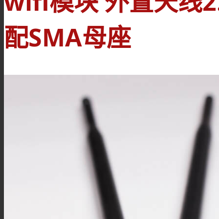
wifi模块 外置天线2
配SMA母座