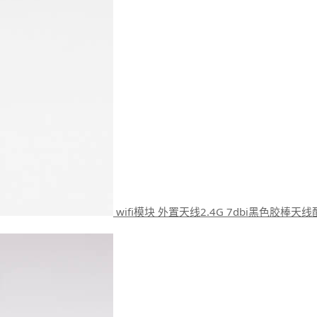
wifi模块 外置天线2.4G 7dbi黑色胶棒天