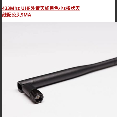
433Mhz UHF外置天线黑色小s棒状天
线配公头SMA