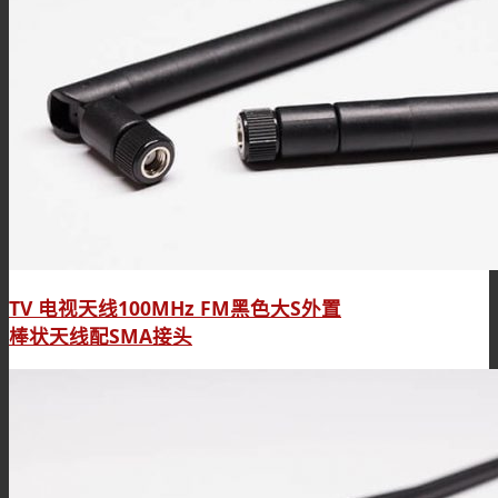
TV 电视天线100MHz FM黑色大S外置
棒状天线配SMA接头