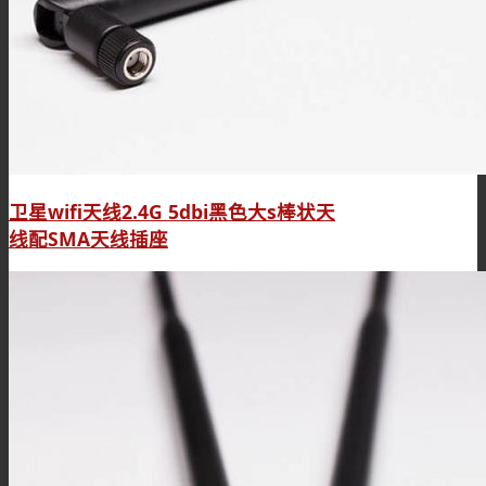
卫星wifi天线2.4G 5dbi黑色大s棒状天
线配SMA天线插座