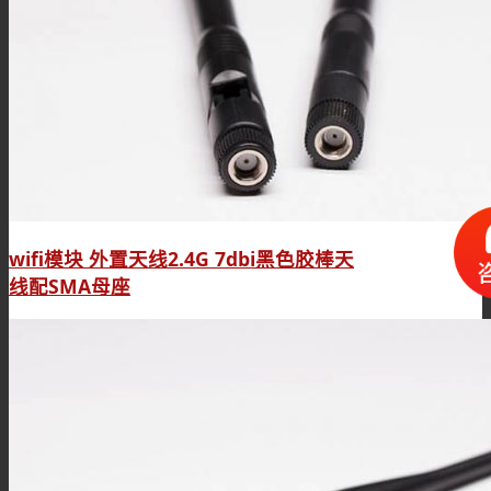
wifi模块 外置天线2.4G 7dbi黑色胶棒天
线配SMA母座