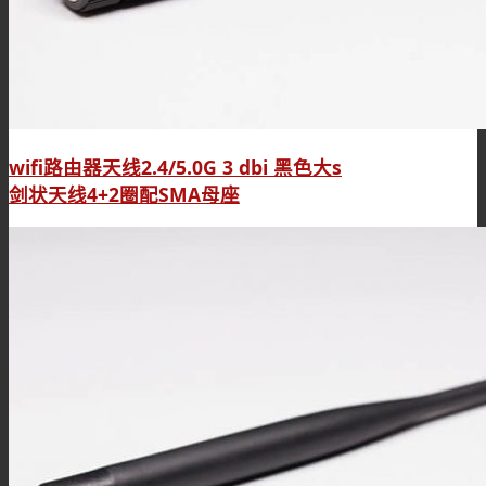
wifi路由器天线2.4/5.0G 3 dbi 黑色大s
剑状天线4+2圈配SMA母座