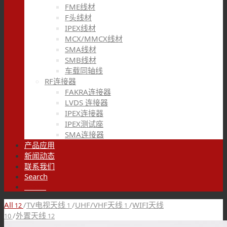
FME线材
F头线材
IPEX线材
MCX/MMCX线材
SMA线材
SMB线材
车载同轴线
RF连接器
FAKRA连接器
LVDS 连接器
IPEX连接器
IPEX测试座
SMA连接器
产品应用
新闻动态
联系我们
Search
Menu
All
/
TV电视天线
/
UHF/VHF天线
/
WIFI天线
12
1
1
/
外置天线
10
12