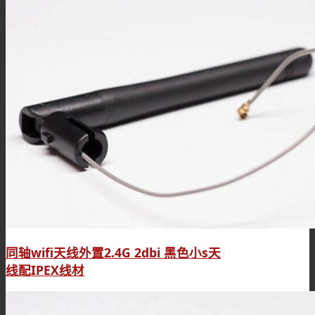
同轴wifi天线外置2.4G 2dbi 黑色小s天
线配IPEX线材