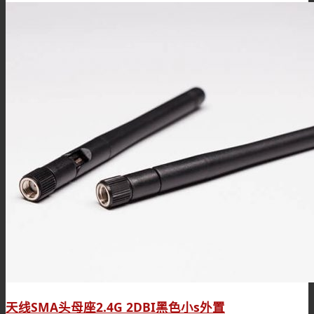
天线SMA头母座2.4G 2DBI黑色小s外置