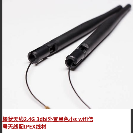
棒状天线2.4G 3dbi外置黑色小s wifi信
号天线配IPEX线材