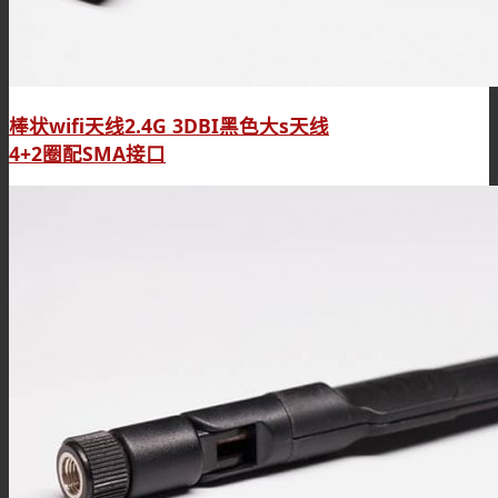
棒状wifi天线2.4G 3DBI黑色大s天线
4+2圈配SMA接口