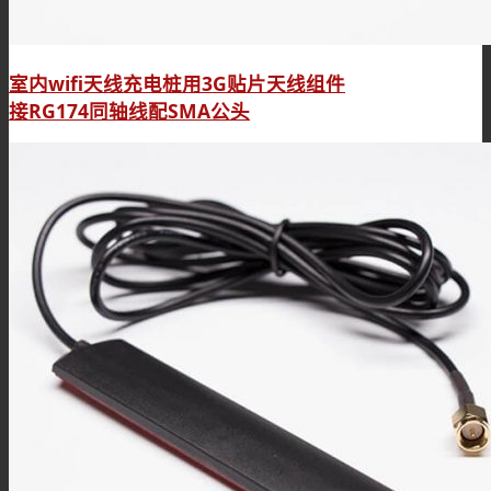
室内wifi天线充电桩用3G贴片天线组件
接RG174同轴线配SMA公头