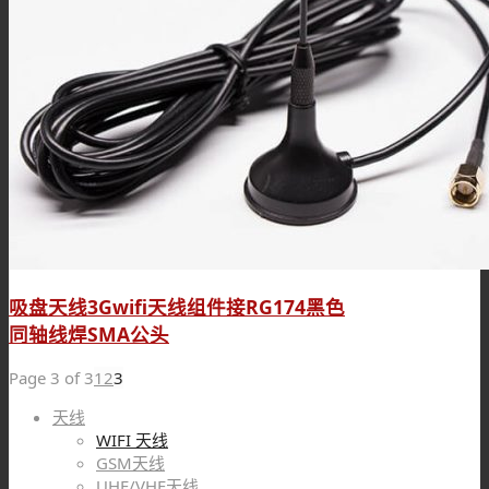
吸盘天线3Gwifi天线组件接RG174黑色
同轴线焊SMA公头
Page 3 of 3
1
2
3
天线
WIFI 天线
GSM天线
UHF/VHF天线