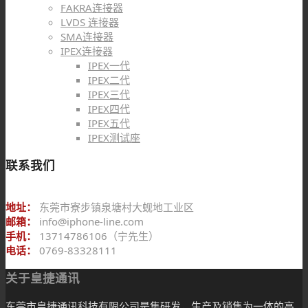
FAKRA连接器
LVDS 连接器
SMA连接器
IPEX连接器
IPEX一代
IPEX二代
IPEX三代
IPEX四代
IPEX五代
IPEX测试座
联系我们
地址：
东莞市寮步镇泉塘村大蚬地工业区
邮箱：
info@iphone-line.com
手机：
13714786106（宁先生）
电话：
0769-83328111
关于皇捷通讯
东莞市皇捷通讯科技有限公司是集研发，生产及销售为一体的高