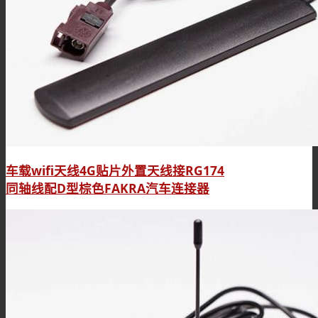
车载wifi天线4G贴片外置天线接RG174
同轴线配D型棕色FAKRA汽车连接器