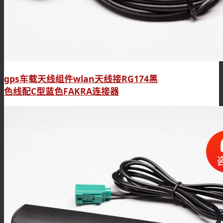
gps车载天线组件wlan天线接RG174黑
色线配C型蓝色FAKRA连接器