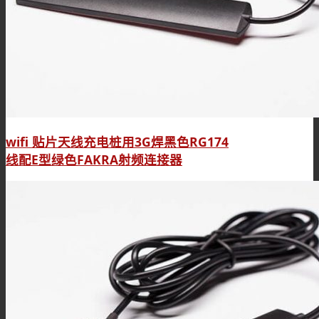
wifi 贴片天线充电桩用3G焊黑色RG174
线配E型绿色FAKRA射频连接器