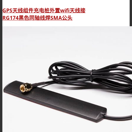
GPS天线组件充电桩外置wifi天线接
RG174黑色同轴线焊SMA公头