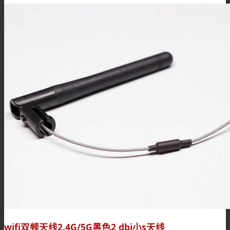
wifi双频天线2.4G/5G黑色2 dbi小s天线