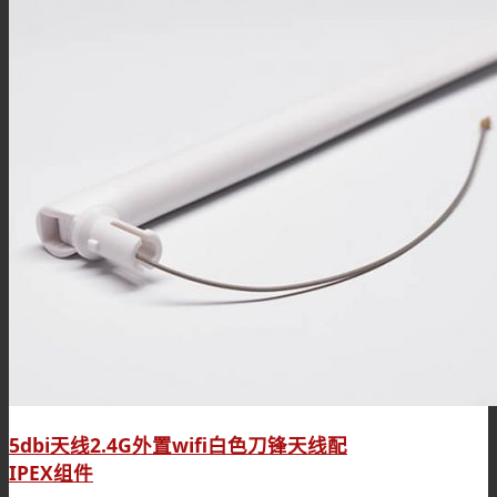
5dbi天线2.4G外置wifi白色刀锋天线配
IPEX组件